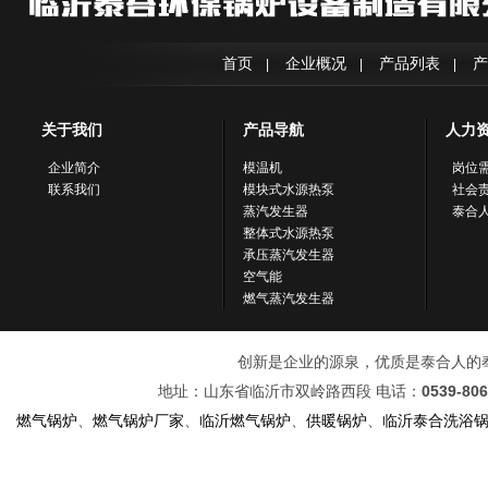
首页
企业概况
产品列表
产
|
|
|
关于我们
产品导航
人力
企业简介
模温机
岗位
联系我们
模块式水源热泵
社会
蒸汽发生器
泰合
整体式水源热泵
承压蒸汽发生器
空气能
燃气蒸汽发生器
创新是企业的源泉，优质是泰合人的奉献！ 
地址：山东省临沂市双岭路西段 电话：
0539-80
燃气锅炉
、
燃气锅炉厂家
、
临沂燃气锅炉
、
供暖锅炉
、
临沂泰合洗浴