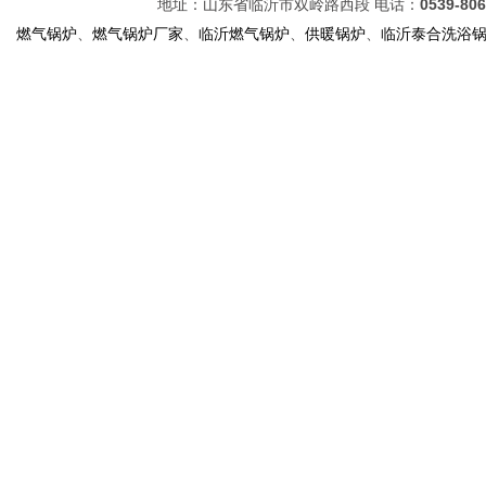
地址：山东省临沂市双岭路西段 电话：
0539-80
燃气锅炉
、
燃气锅炉厂家
、
临沂燃气锅炉
、
供暖锅炉
、
临沂泰合洗浴