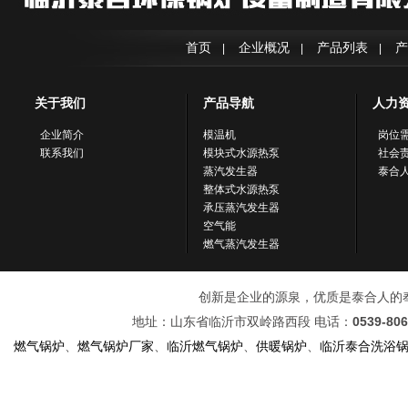
首页
企业概况
产品列表
产
|
|
|
关于我们
产品导航
人力
企业简介
模温机
岗位
联系我们
模块式水源热泵
社会
蒸汽发生器
泰合
整体式水源热泵
承压蒸汽发生器
空气能
燃气蒸汽发生器
创新是企业的源泉，优质是泰合人的奉献！ 
地址：山东省临沂市双岭路西段 电话：
0539-80
燃气锅炉
、
燃气锅炉厂家
、
临沂燃气锅炉
、
供暖锅炉
、
临沂泰合洗浴